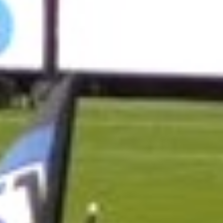
SCHOOL LIST
INSTRUCTOR
GALLERY
GRADUATES VOICE
FAQ
CONTACT
PRIVACY
EXPERIENCE
TOPICS
MEMORIES
TOP